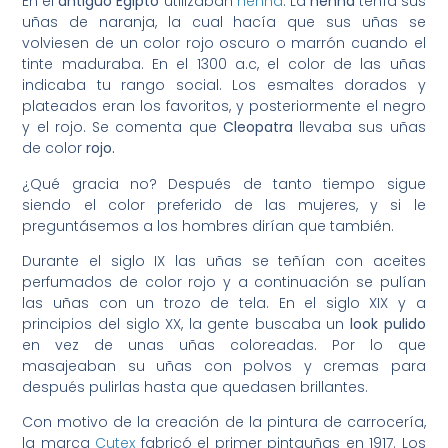
En el
antiguo Egipto
utilizaban
henna
. La
henna
teñía sus
uñas de naranja, la cual hacía que sus uñas se
volviesen de un color rojo oscuro o marrón cuando el
tinte maduraba. En el 1300 a.c, el color de las uñas
indicaba tu rango social. Los esmaltes dorados y
plateados eran los favoritos, y posteriormente el negro
y el rojo. Se comenta que
Cleopatra
llevaba sus uñas
de color
rojo.
¿Qué gracia no? Después de tanto tiempo sigue
siendo el color preferido de las mujeres, y si le
preguntásemos a los hombres dirían que también.
Durante el siglo IX las uñas se teñían con aceites
perfumados de color rojo y a continuación se pulían
las uñas con un trozo de tela. En el siglo XIX y a
principios del siglo XX, la gente buscaba un
look pulido
en vez de unas uñas coloreadas. Por lo que
masajeaban su uñas con polvos y cremas para
después pulirlas hasta que quedasen brillantes.
Con motivo de la creación de la pintura de carrocería,
la marca
Cutex
fabricó el primer pintauñas en 1917. Los