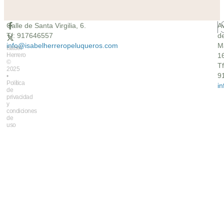
Calle de Santa Virgilia, 6.
A
Tf: 917646557
d
info@isabelherreropeluqueros.com
M
Isabel
Herrero
16
©
Tf
2025
9
•
Política
i
de
privacidad
y
condiciones
de
uso