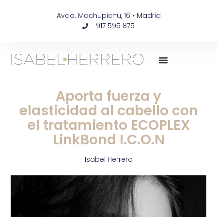
Avda. Machupichu, 16 • Madrid
917 595 875
Aporta fuerza y
elasticidad al cabello con
el tratamiento ECOPLEX
LinkBond I.C.O.N
Isabel Herrero