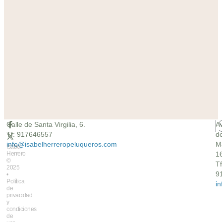
Calle de Santa Virgilia, 6.
A
Tf: 917646557
d
info@isabelherreropeluqueros.com
M
Isabel
Herrero
16
©
Tf
2025
9
•
Política
i
de
privacidad
y
condiciones
de