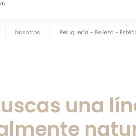
75
Nosotros
Peluquería – Belleza – Estét
uscas una lí
almente natu