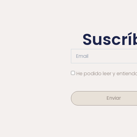
Suscrí
He podido leer y entiend
Enviar