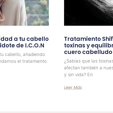
lidad a tu cabello
Tratamiento Shift
idote de I.C.O.N
toxinas y equilib
cuero cabelludo
 tu cabello, añadiendo
¿Sabías que las toxinas
endamos el tratamiento
afectan también a nue
y sin vida? En
Leer Más