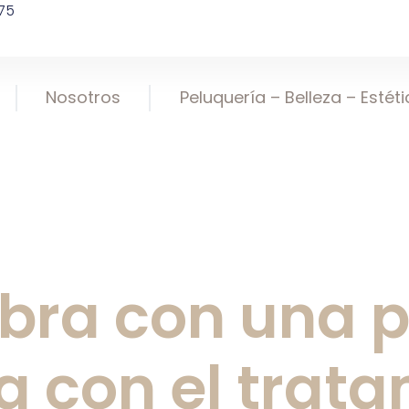
75
Nosotros
Peluquería – Belleza – Estét
ra con una pi
a con el trat