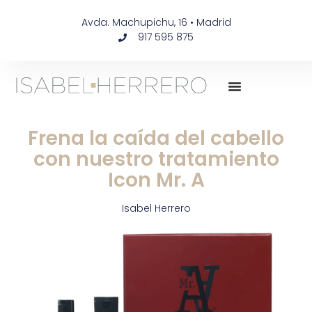
Avda. Machupichu, 16 • Madrid
917 595 875
Frena la caída del cabello
con nuestro tratamiento
Icon Mr. A
Isabel Herrero