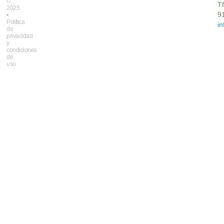
©
Tf
2025
9
•
Política
i
de
privacidad
y
condiciones
de
uso