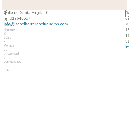
Calle de Santa Virgilia, 6.
A
Tf: 917646557
d
info@isabelherreropeluqueros.com
M
Isabel
Herrero
16
©
Tf
2025
9
•
Política
i
de
privacidad
y
condiciones
de
uso