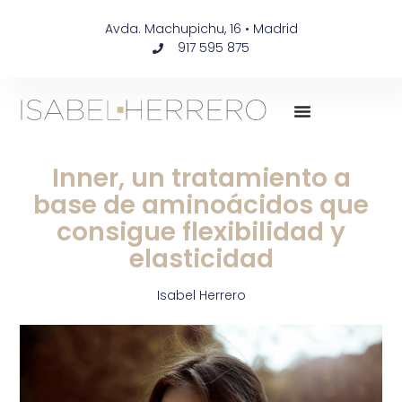
Avda. Machupichu, 16 • Madrid
917 595 875
Inner, un tratamiento a
base de aminoácidos que
consigue flexibilidad y
elasticidad
Isabel Herrero