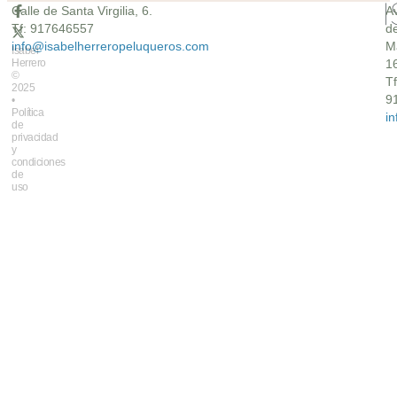
Calle de Santa Virgilia, 6.
A
Tf: 917646557
d
info@isabelherreropeluqueros.com
M
Isabel
Herrero
16
©
Tf
2025
9
•
Política
i
de
privacidad
y
condiciones
de
uso