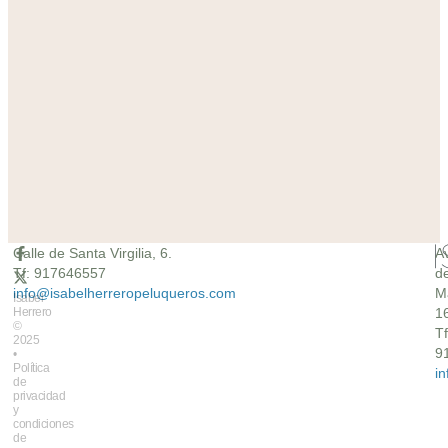
Calle de Santa Virgilia, 6.
A
Tf: 917646557
d
info@isabelherreropeluqueros.com
M
Isabel
Herrero
16
©
Tf
2025
9
•
Política
i
de
privacidad
y
condiciones
de