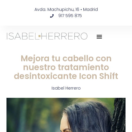
Avda. Machupichu, 16 • Madrid
917 595 875
Mejora tu cabello con
nuestro tratamiento
desintoxicante Icon Shift
Isabel Herrero