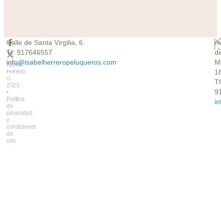
Calle de Santa Virgilia, 6.
A
Tf: 917646557
d
info@isabelherreropeluqueros.com
M
Isabel
Herrero
16
©
Tf
2025
9
•
Política
i
de
privacidad
y
condiciones
de
uso