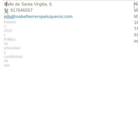
Calle de Santa Virgilia, 6.
A
Tf: 917646557
d
info@isabelherreropeluqueros.com
M
Isabel
Herrero
16
©
Tf
2025
9
•
Política
i
de
privacidad
y
condiciones
de
uso