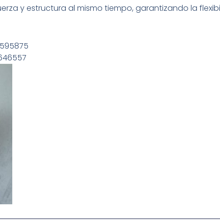
rza y estructura al mismo tiempo, garantizando la flexibilid
17595875
17646557