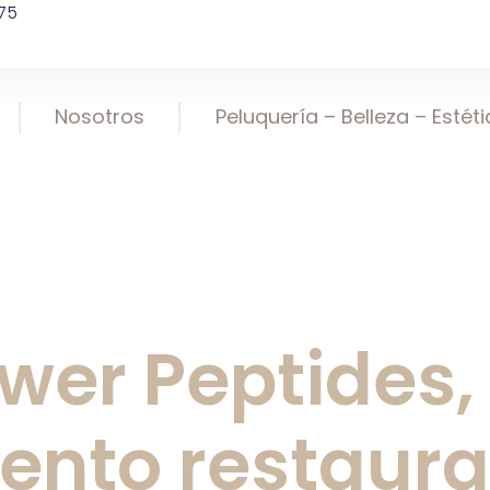
75
Nosotros
Peluquería – Belleza – Estét
wer Peptides,
ento restaur