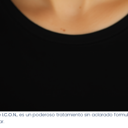
e
I.C.O.N.
, es un poderoso tratamiento sin aclarado formu
ar.