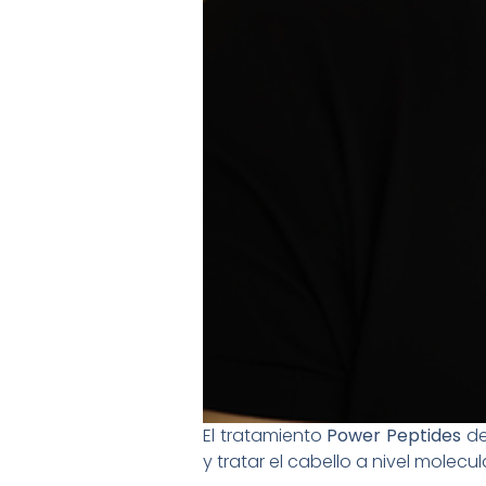
El tratamiento
Power Peptides
d
y tratar el cabello a nivel molecul