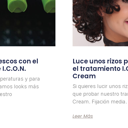
escos con el
Luce unos rizos 
 I.C.O.N.
el tratamiento I.
Cream
mperaturas y para
Si quieres lucir unos r
scamos looks más
que probar nuestro tra
estro
Cream. Fijación media.
Leer Más