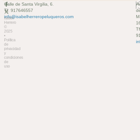
Calle de Santa Virgilia, 6.
A
Tf: 917646557
d
info@isabelherreropeluqueros.com
M
Isabel
Herrero
16
©
Tf
2025
9
•
Política
i
de
privacidad
y
condiciones
de
uso