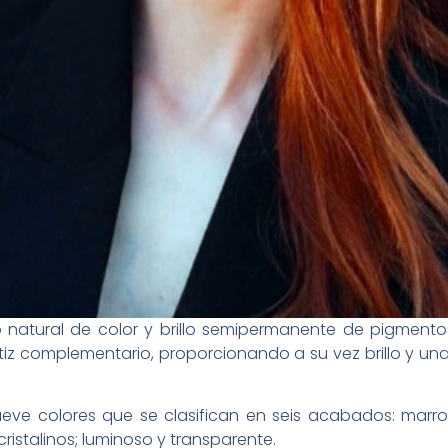
o natural de color y brillo semipermanente de pigmento
tiz complementario, proporcionando a su vez brillo y un
ve colores que se clasifican en seis acabados: marrone
 cristalinos; luminoso y transparente.