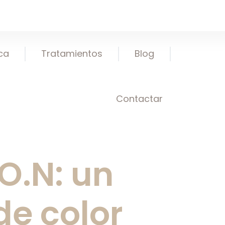
ica
Tratamientos
Blog
Contactar
.O.N: un
de color