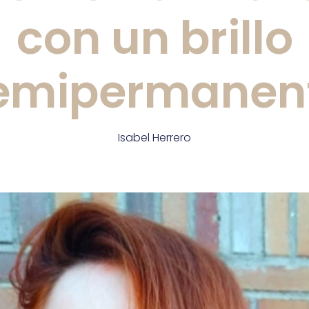
con un brillo
emipermanen
Isabel Herrero