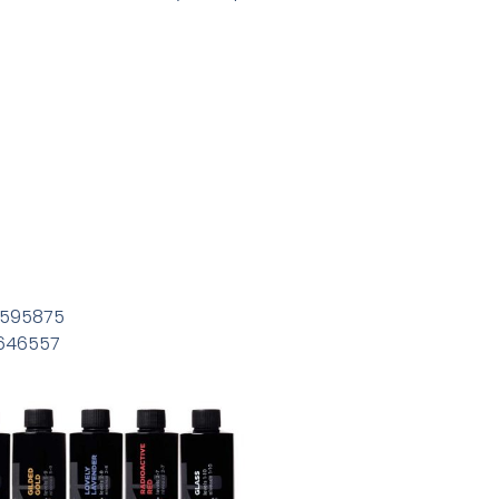
17595875
17646557