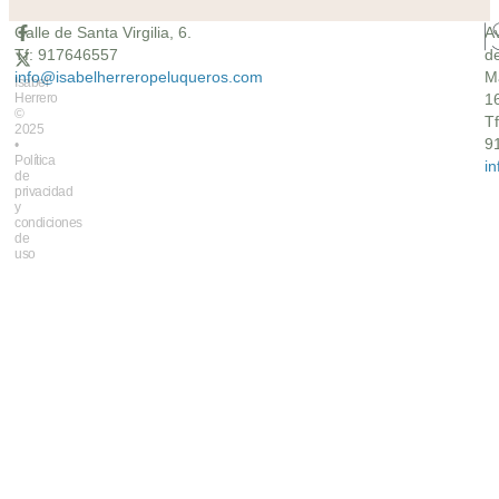
Calle de Santa Virgilia, 6.
A
Tf: 917646557
d
info@isabelherreropeluqueros.com
M
Isabel
Herrero
16
©
Tf
2025
9
•
Política
i
de
privacidad
y
condiciones
de
uso