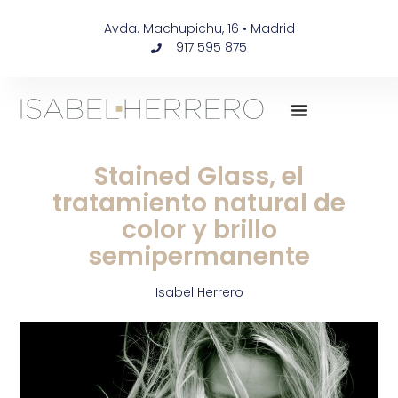
Avda. Machupichu, 16 • Madrid
917 595 875
Stained Glass, el
tratamiento natural de
color y brillo
semipermanente
Isabel Herrero