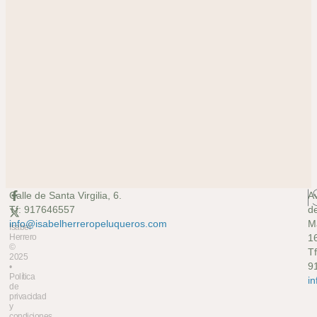
Calle de Santa Virgilia, 6.
A
Tf: 917646557
d
info@isabelherreropeluqueros.com
M
Isabel
Herrero
16
©
Tf
2025
9
•
Política
i
de
privacidad
y
condiciones