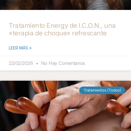
Tratamiento Energy de I.C.O.N., una
«terapia de choque» refrescante
LEER MÁS »
22/02/2026
No Hay Comentarios
Tratamientos (Todos)