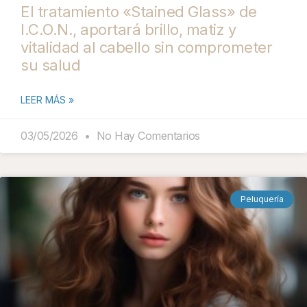
El tratamiento «Stained Glass» de
I.C.O.N., aportará brillo, matiz y
vitalidad al cabello sin comprometer
su salud
LEER MÁS »
03/05/2026
No Hay Comentarios
Peluquería