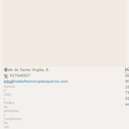
Calle de Santa Virgilia, 6.
A
Tf: 917646557
d
info@isabelherreropeluqueros.com
M
Isabel
Herrero
16
©
Tf
2025
9
•
Política
i
de
privacidad
y
condiciones
de
uso