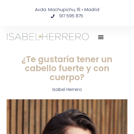
Avda. Machupichu, 16 • Madrid
917 595 875
¿Te gustaría tener un
cabello fuerte y con
cuerpo?
Isabel Herrero