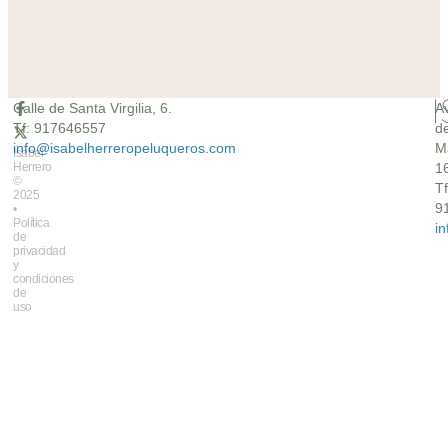
Calle de Santa Virgilia, 6.
A
Tf: 917646557
d
info@isabelherreropeluqueros.com
M
Isabel
Herrero
16
©
Tf
2025
9
•
Política
i
de
privacidad
y
condiciones
de
uso