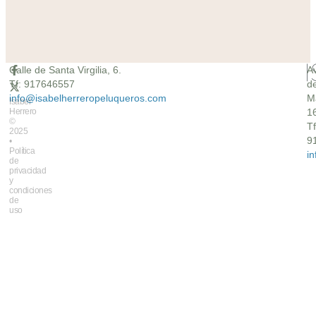
Calle de Santa Virgilia, 6.
A
Tf: 917646557
d
info@isabelherreropeluqueros.com
M
Isabel
Herrero
16
©
Tf
2025
9
•
Política
i
de
privacidad
y
condiciones
de
uso