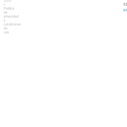
2025
9
•
Política
i
de
privacidad
y
condiciones
de
uso