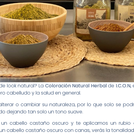
e look natural?⁠ La
Coloración Natural Herbal
de
I.C.O.N,
e
o cabelludo y la salud en general.⁠
 alterar o cambiar su naturaleza, por lo que solo se pod
ndo dejando tan solo un tono suave.
s un cabello castaño oscuro y te aplicamos un rubio
s un cabello castaño oscuro con canas, verás la tonalida