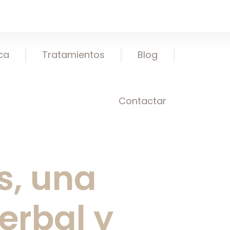
ica
Tratamientos
Blog
Contactar
s, una
erbal y