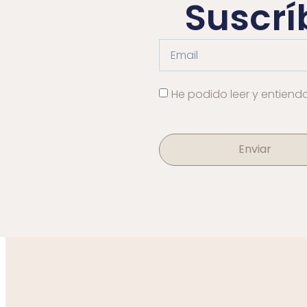
Suscrí
He podido leer y entiend
Enviar