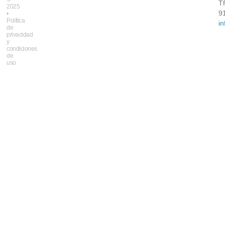
Tf
2025
9
•
Política
i
de
privacidad
y
condiciones
de
uso