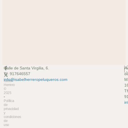
Calle de Santa Virgilia, 6.
A
Tf: 917646557
d
info@isabelherreropeluqueros.com
M
Isabel
Herrero
16
©
Tf
2025
9
•
Política
i
de
privacidad
y
condiciones
de
uso