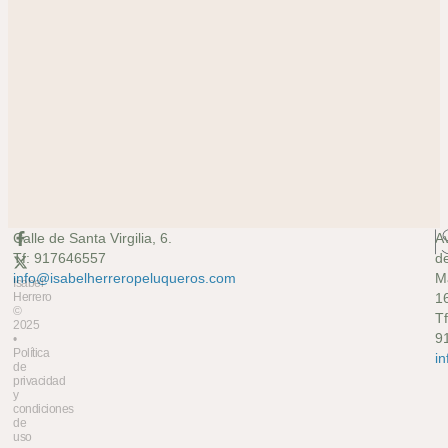
Calle de Santa Virgilia, 6.
A
Tf: 917646557
d
info@isabelherreropeluqueros.com
M
Isabel
Herrero
16
©
Tf
2025
9
•
Política
i
de
privacidad
y
condiciones
de
uso