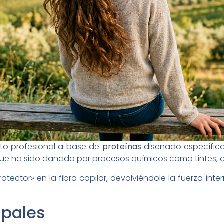
to profesional a base de
proteínas
diseñado específica
o que ha sido dañado por procesos químicos como tintes, 
tector» en la fibra capilar, devolviéndole la fuerza i
ipales