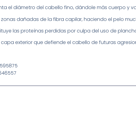
ta el diámetro del cabello fino, dándole más cuerpo y v
s zonas dañadas de la fibra capilar, haciendo el pelo muc
ituye las proteínas perdidas por culpa del uso de planch
capa exterior que defiende el cabello de futuras agresi
17595875
17646557