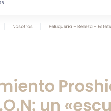
75
Nosotros
Peluquería – Belleza – Estét
miento Proshi
C.O.N: un «esc